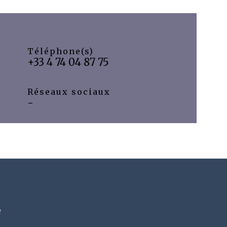
Téléphone(s)
+33 4 74 04 87 75
Réseaux sociaux
-
e