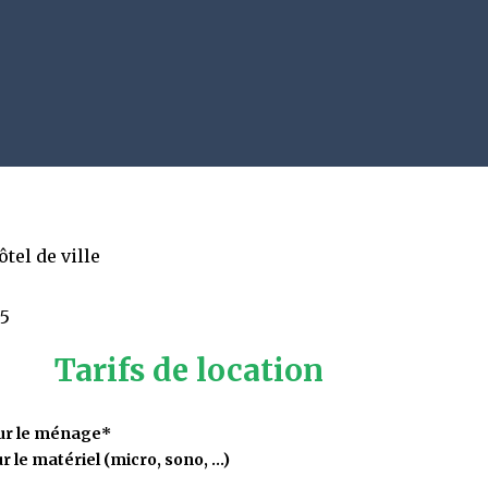
ôtel de ville
75
Tarifs de location
our le ménage*
 le matériel (micro, sono, …)