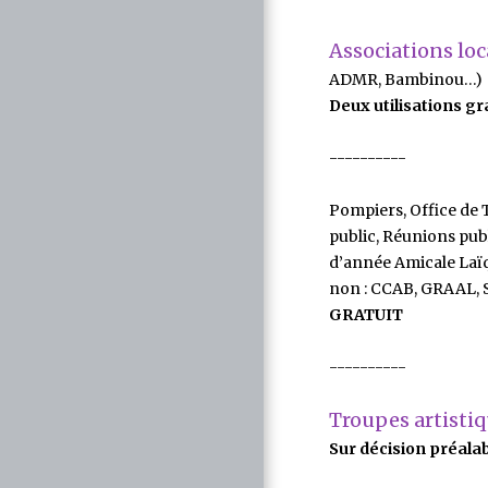
Associations loc
ADMR, Bambinou…)
Deux utilisations g
----------
Pompiers, Office de 
public, Réunions pub
d’année Amicale Laïqu
non : CCAB, GRAAL
GRATUIT
----------
Troupes artisti
Sur décision préala