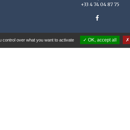
+33 4 74 04 87 75
 control over what you want to activate
OK, accept all
u Rhône
ne Rhône Alpes
e Communes Saône
s légales
-
Politique de confidentialité
-
Accessibilit