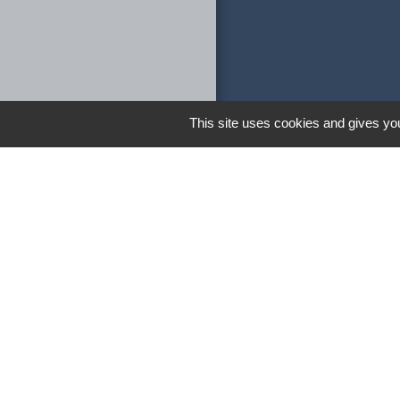
This site uses cookies and gives you
Liens
Département d
Région Auverg
Communauté d
Beaujolais
Mention