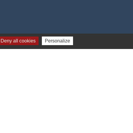
Deny all cookies
Personalize
é
-
Plan du site
-
Gestion des cookies