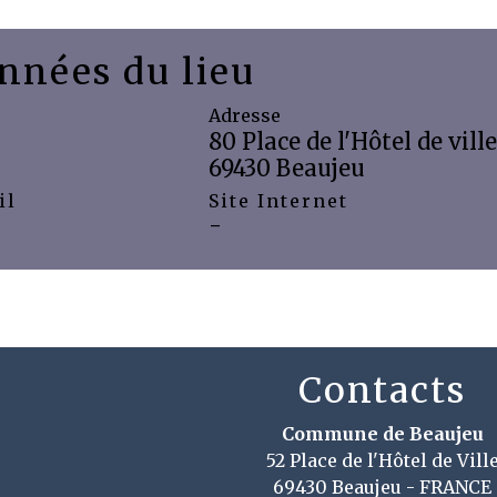
nnées du lieu
Adresse
80 Place de l'Hôtel de ville
69430 Beaujeu
il
Site Internet
-
Contacts
Commune de Beaujeu
52 Place de l'Hôtel de Vill
69430 Beaujeu - FRANCE