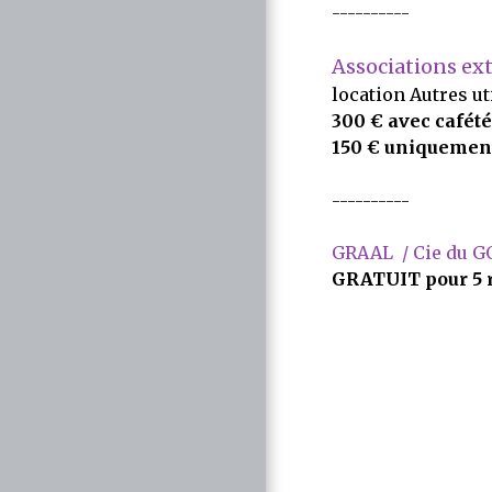
----------
Associations ex
location Autres ut
300 € avec cafété
150 € uniquement
----------
GRAAL / Cie du 
GRATUIT pour 5 r