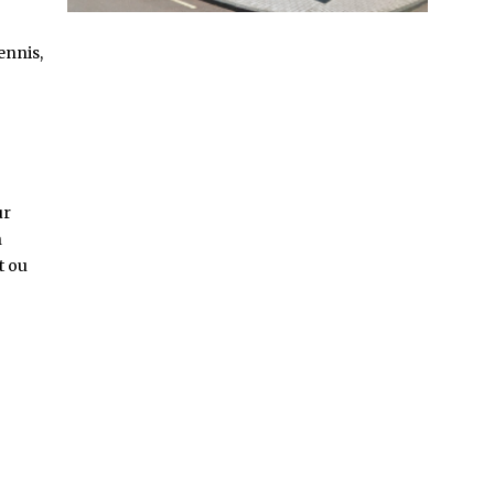
ennis,
ur
n
t ou