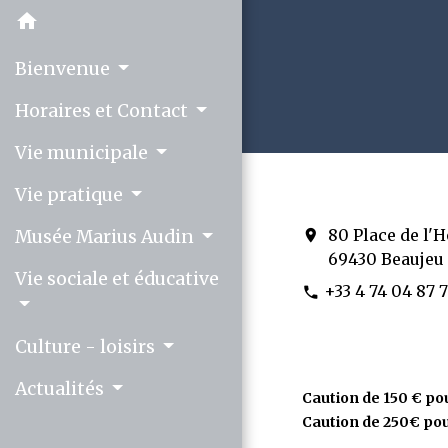
home
Bienvenue
Horaires et Contact
Vie municipale
Vie pratique
80 Place de l'H
Musée Marius Audin
location_on
69430 Beaujeu
Vie sociale et éducative
+33 4 74 04 87 
phone
Culture - loisirs
Actualités
Caution de 150 € p
Caution de 250€ pour