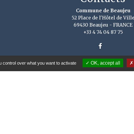
Commune de Beaujeu
52 Place de l'Hôtel de Vill
69430 Beaujeu - FRANCE
+33 4 74 04 87 75
 control over what you want to activate
OK, accept all
u Rhône
ne Rhône Alpes
e Communes Saône