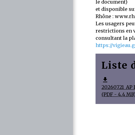
le document)
et disponible sur
Rhône : www.rh
Les usagers peu
restrictions en
consultant la pl
https://vigieau.g
Liste 
file_download
20260721_AP_
(PDF - 4.4 MB