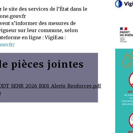
 le site des services de l’État dans le
one.gouv.fr
vent s’informer des mesures de
 vigueur sur leur commune, selon
ateforme en ligne : VigiEau :
ouv.fr/
de pièces jointes
DDT_SENR_2026_B101_Alerte_Renforcee.pdf
)