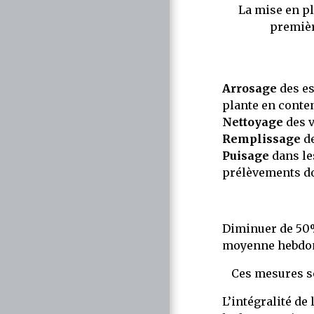
La mise en pl
premièr
Arrosage
des es
plante en conten
Nettoyage
des v
Remplissage
d
Puisage
dans le
prélèvements do
Diminuer de 50%
moyenne hebdo
Ces mesures so
L’intégralité de 