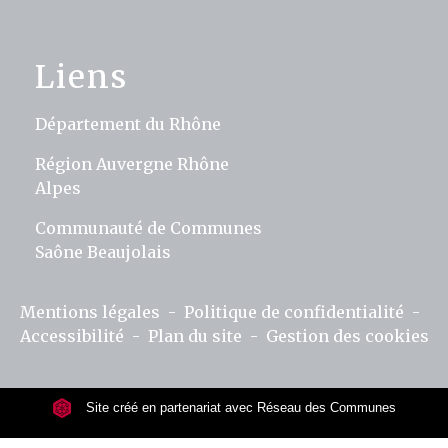
Liens
Département du Rhône
Région Auvergne Rhône
Alpes
Communauté de Communes
Saône Beaujolais
Mentions légales
-
Politique de confidentialité
-
Accessibilité
-
Plan du site
-
Gestion des cookies
Site créé en partenariat avec Réseau des Communes